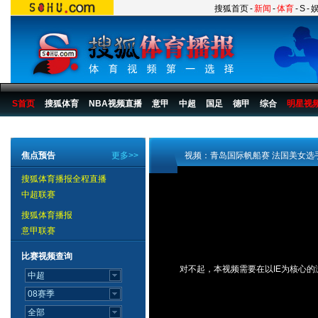
搜狐首页
-
新闻
-
体育
-
S
-
S首页
搜狐体育
NBA视频直播
意甲
中超
国足
德甲
综合
明星视
搜狐体育播报
>
综合
>
其他
焦点预告
更多>>
视频：青岛国际帆船赛 法国美女选
搜狐体育播报全程直播
中超联赛
搜狐体育播报
意甲联赛
比赛视频查询
对不起，本视频需要在以IE为核心的