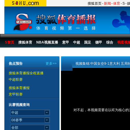
搜狐首页
-
新闻
-
体育
-
S
-
S首页
搜狐体育
NBA视频直播
意甲
中超
国足
德甲
综合
明星视
搜狐体育播报
>
综合
>
其他
焦点预告
更多>>
视频集锦:中国女垒9-1意大利 五
搜狐体育播报全程直播
中超联赛
搜狐体育播报
意甲联赛
比赛视频查询
对不起，本视频需要在以IE为核心的