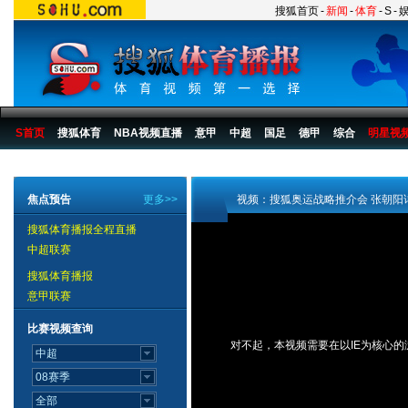
搜狐首页
-
新闻
-
体育
-
S
-
S首页
搜狐体育
NBA视频直播
意甲
中超
国足
德甲
综合
明星视
搜狐体育播报
>
综合
>
其他
焦点预告
更多>>
视频：搜狐奥运战略推介会 张朝阳
搜狐体育播报全程直播
中超联赛
搜狐体育播报
意甲联赛
比赛视频查询
对不起，本视频需要在以IE为核心的