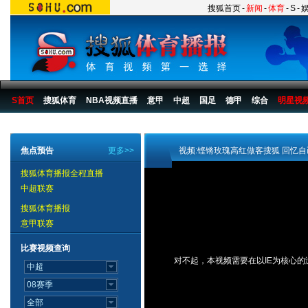
搜狐首页
-
新闻
-
体育
-
S
-
S首页
搜狐体育
NBA视频直播
意甲
中超
国足
德甲
综合
明星视
搜狐体育播报
>
视频_明星在线_从多哈到08系列访谈
焦点预告
更多>>
视频:铿锵玫瑰高红做客搜狐 回忆
搜狐体育播报全程直播
中超联赛
搜狐体育播报
意甲联赛
比赛视频查询
对不起，本视频需要在以IE为核心的