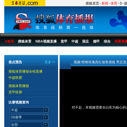
搜狐首页
-
新闻
-
体育
-
S
-
S首页
搜狐体育
NBA视频直播
意甲
中超
国足
德甲
综合
明星视
搜狐体育播报
>
视频_明星在线_从多哈到08系列访谈
焦点预告
更多>>
视频:铿锵玫瑰高红做客搜狐 男足
搜狐体育播报全程直播
中超联赛
搜狐体育播报
意甲联赛
比赛视频查询
对不起，本视频需要在以IE为核心的