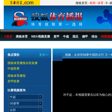
搜狐首页
-
新闻
-
体育
-
S
-
S首页
搜狐体育
NBA视频直播
意甲
中超
国足
德甲
综合
明星视
搜狐体育播报
>
综合
>
其他
焦点预告
更多>>
视频：女排世锦赛中国胜古巴 王一
搜狐体育播报全程直播
中超联赛
搜狐体育播报
意甲联赛
比赛视频查询
对不起，本视频需要在以IE为核心的