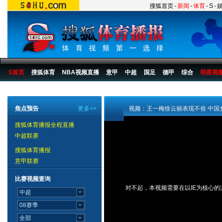
搜狐首页
-
新闻
-
体育
-
S
-
S首页
搜狐体育
NBA视频直播
意甲
中超
国足
德甲
综合
明星视
搜狐体育播报
>
综合
>
其他
焦点预告
更多>>
视频：王一梅徐云丽表现不俗 中国
搜狐体育播报全程直播
中超联赛
搜狐体育播报
意甲联赛
比赛视频查询
对不起，本视频需要在以IE为核心的