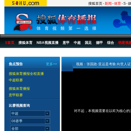
搜狐首页
-
新闻
-
体育
-
S
-
S首页
搜狐体育
NBA视频直播
意甲
中超
国足
德甲
综合
明星视
搜狐体育播报
>
视频_亚运播报
>
赛后专访
焦点预告
更多>>
视频：张国政-亚运是考验 向世人
搜狐体育播报全程直播
中超联赛
搜狐体育播报
意甲联赛
比赛视频查询
对不起，本视频需要在以IE为核心的