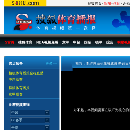
搜狐首页
-
新闻
-
体育
-
S
-
S首页
搜狐体育
NBA视频直播
意甲
中超
国足
德甲
综合
明星视
搜狐体育播报
>
视频_亚运播报
>
赛后专访
焦点预告
更多>>
视频：李维波满意花游成绩 击败日
搜狐体育播报全程直播
中超联赛
搜狐体育播报
意甲联赛
比赛视频查询
对不起，本视频需要在以IE为核心的