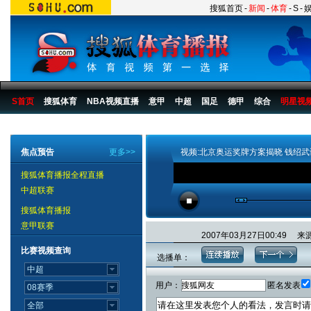
搜狐首页
-
新闻
-
体育
-
S
-
S首页
搜狐体育
NBA视频直播
意甲
中超
国足
德甲
综合
明星视
搜狐体育播报
>
综合
>
其他
焦点预告
更多>>
视频:北京奥运奖牌方案揭晓 钱绍
搜狐体育播报全程直播
中超联赛
搜狐体育播报
意甲联赛
2007年03月27日00:4
比赛视频查询
选播单：
用户：
匿名发表