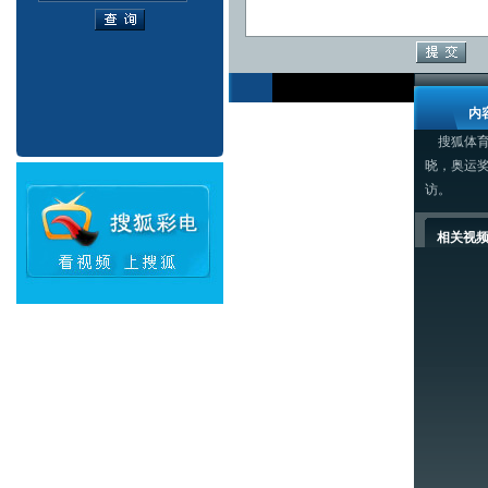
内
搜狐体育讯
晓，奥运
访。
相关视