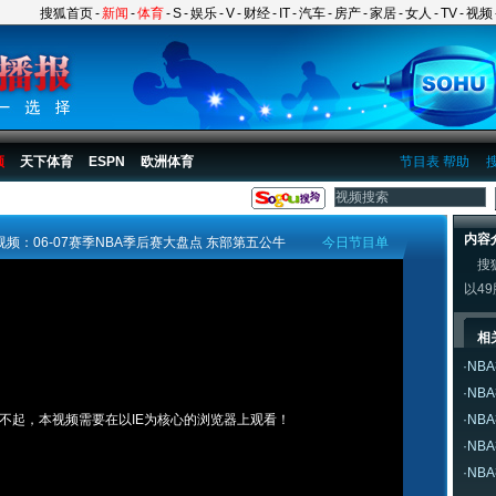
搜狐首页
-
新闻
-
体育
-
S
-
娱乐
-
V
-
财经
-
IT
-
汽车
-
房产
-
家居
-
女人
-
TV
-
视频
频
天下体育
ESPN
欧洲体育
节目表
帮助
内容
视频：06-07赛季NBA季后赛大盘点 东部第五公牛
今日节目单
搜狐
以4
相
·
NB
·
NB
不起，本视频需要在以IE为核心的浏览器上观看！
·
NB
·
NB
·
NB