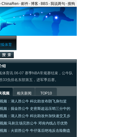
-
ChinaRen
-
邮件
-
博客
-
BBS
-
我说两句
-
搜狗
搜狐体育
介绍
体育讯 06-07 赛季NBA常规赛结束，公牛队
9胜33负排名东部第五，进军季后赛。
关视频
相关新闻
TOP10
A视频：湖人胜公牛 科比助攻布朗飞身扣篮
A视频：掘金胜公牛 史密斯超远压哨三分中的
A视频：湖人胜公牛 科比助攻外加快速交叉步
A视频:马刺主场完胜公牛 邓肯内线占尽优势
A视频：火箭胜公牛 牛仔落后绝地反击险翻盘