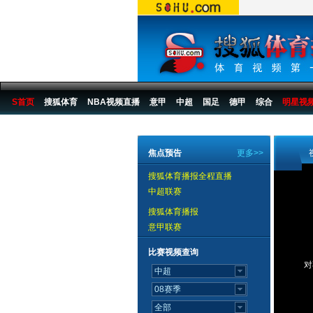
S首页
搜狐体育
NBA视频直播
意甲
中超
国足
德甲
综合
明星视
搜狐体育播报
>
中国篮球
>
篮球其他
焦点预告
更多>>
搜狐体育播报全程直播
中超联赛
搜狐体育播报
意甲联赛
比赛视频查询
对