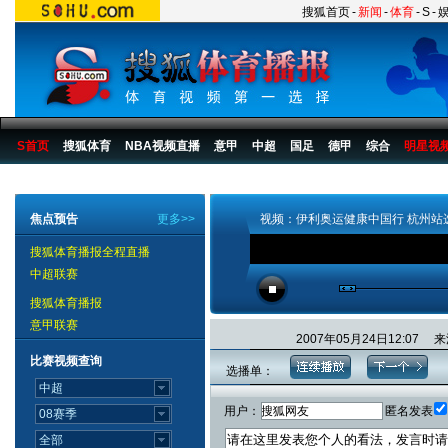
搜狐首页
-
新闻
-
体育
-
S
-
S首页
搜狐体育
NBA视频直播
意甲
中超
国足
德甲
综合
明星视
搜狐体育播报
>
综合
>
其他
焦点预告
更多>>
视频：伊利奥运健康中国行 杭州站
搜狐体育播报全程直播
中超联赛
搜狐体育播报
意甲联赛
2007年05月24日12:0
比赛视频查询
选播单：
用户：
匿名发表