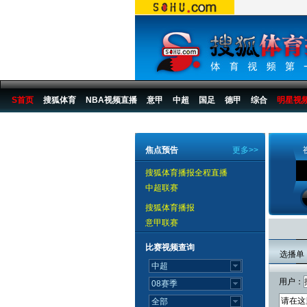
S首页
搜狐体育
NBA视频直播
意甲
中超
国足
德甲
综合
明星视
搜狐体育播报
>
狐侃体坛
>
毕文静访谈
>
视频
焦点预告
更多>>
搜狐体育播报全程直播
中超联赛
搜狐体育播报
意甲联赛
比赛视频查询
选播单
用户：