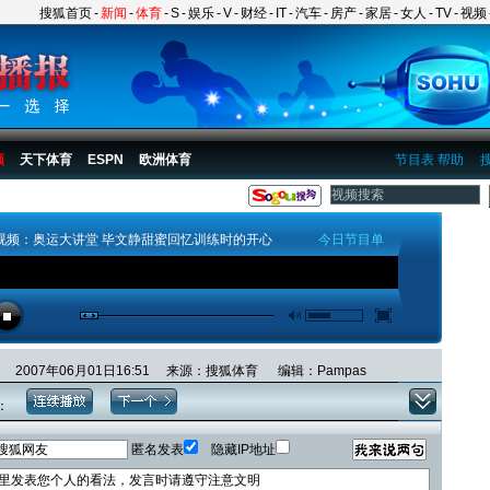
搜狐首页
-
新闻
-
体育
-
S
-
娱乐
-
V
-
财经
-
IT
-
汽车
-
房产
-
家居
-
女人
-
TV
-
视频
频
天下体育
ESPN
欧洲体育
节目表
帮助
视频：奥运大讲堂 毕文静甜蜜回忆训练时的开心
今日节目单
2007年06月01日16:51 来源：搜狐体育 编辑：Pampas
：
匿名发表
隐藏IP地址