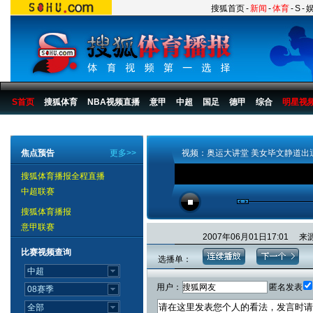
搜狐首页
-
新闻
-
体育
-
S
-
S首页
搜狐体育
NBA视频直播
意甲
中超
国足
德甲
综合
明星视
搜狐体育播报
>
狐侃体坛
>
毕文静访谈
>
视频
焦点预告
更多>>
视频：奥运大讲堂 美女毕文静道出
搜狐体育播报全程直播
中超联赛
搜狐体育播报
意甲联赛
2007年06月01日17:0
比赛视频查询
选播单：
用户：
匿名发表