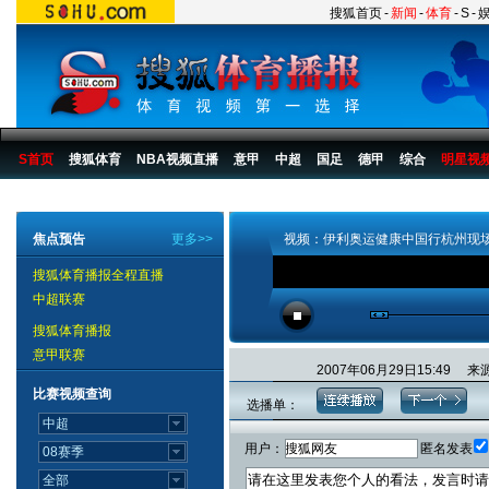
搜狐首页
-
新闻
-
体育
-
S
-
S首页
搜狐体育
NBA视频直播
意甲
中超
国足
德甲
综合
明星视
搜狐体育播报
>
综合
>
其他
焦点预告
更多>>
视频：伊利奥运健康中国行杭州现场
搜狐体育播报全程直播
中超联赛
搜狐体育播报
意甲联赛
2007年06月29日15:4
比赛视频查询
选播单：
用户：
匿名发表