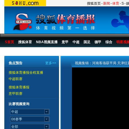
搜狐首页
-
新闻
-
体育
-
S
-
S首页
搜狐体育
NBA视频直播
意甲
中超
国足
德甲
综合
明星视
搜狐体育播报
>
足球
>
中国足球
>
中超
>
2007赛季
>
第15轮
焦点预告
更多>>
视频集锦：河南客场获平局 天津狂
搜狐体育播报全程直播
中超联赛
搜狐体育播报
意甲联赛
比赛视频查询