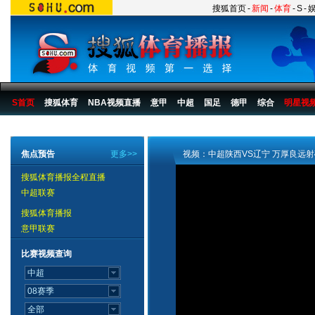
搜狐首页
-
新闻
-
体育
-
S
-
S首页
搜狐体育
NBA视频直播
意甲
中超
国足
德甲
综合
明星视
搜狐体育播报
>
足球
>
中国足球
>
中超
>
2007赛季
>
第20轮
焦点预告
更多>>
视频：中超陕西VS辽宁 万厚良远
搜狐体育播报全程直播
中超联赛
搜狐体育播报
意甲联赛
比赛视频查询