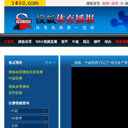
搜狐首页
-
新闻
-
体育
-
S
-
S首页
搜狐体育
NBA视频直播
意甲
中超
国足
德甲
综合
明星视
搜狐体育播报
>
足球
>
中国足球
>
中超
>
2007赛季
>
第20轮
焦点预告
更多>>
视频：中超陕西VS辽宁 维克多严
搜狐体育播报全程直播
中超联赛
搜狐体育播报
意甲联赛
比赛视频查询