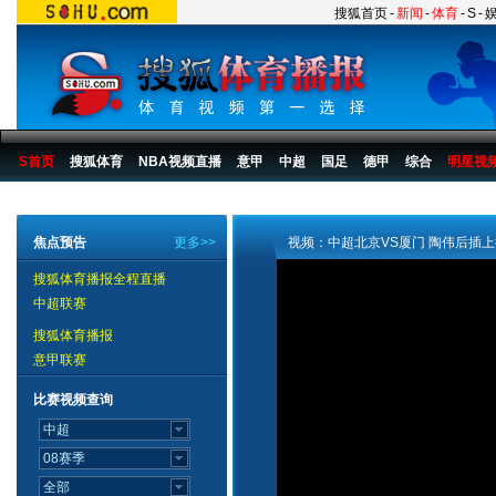
搜狐首页
-
新闻
-
体育
-
S
-
S首页
搜狐体育
NBA视频直播
意甲
中超
国足
德甲
综合
明星视
搜狐体育播报
>
足球
>
中国足球
>
中超
>
2007赛季
>
第20轮
焦点预告
更多>>
视频：中超北京VS厦门 陶伟后插
搜狐体育播报全程直播
中超联赛
搜狐体育播报
意甲联赛
比赛视频查询