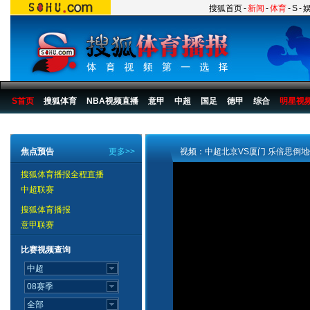
搜狐首页
-
新闻
-
体育
-
S
-
S首页
搜狐体育
NBA视频直播
意甲
中超
国足
德甲
综合
明星视
搜狐体育播报
>
足球
>
中国足球
>
中超
>
2007赛季
>
第20轮
焦点预告
更多>>
视频：中超北京VS厦门 乐倍思倒
搜狐体育播报全程直播
中超联赛
搜狐体育播报
意甲联赛
比赛视频查询