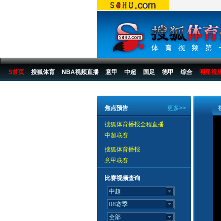
S首页
搜狐体育
NBA视频直播
意甲
中超
国足
德甲
综合
明星视
搜狐体育播报
>
足球
>
中国足球
>
中超
>
2007赛季
>
第20轮
焦点预告
更多>>
搜狐体育播报全程直播
中超联赛
搜狐体育播报
意甲联赛
比赛视频查询