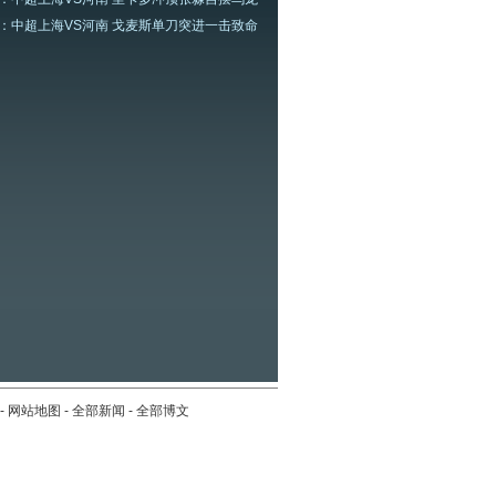
：中超上海VS河南 戈麦斯单刀突进一击致命
-
网站地图
-
全部新闻
-
全部博文