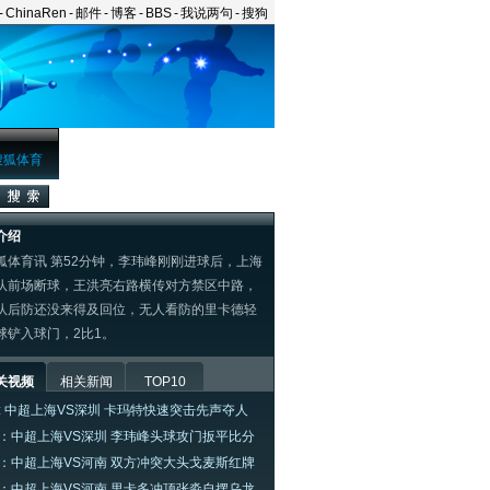
-
ChinaRen
-
邮件
-
博客
-
BBS
-
我说两句
-
搜狗
搜狐体育
介绍
体育讯 第52分钟，李玮峰刚刚进球后，上海
队前场断球，王洪亮右路横传对方禁区中路，
队后防还没来得及回位，无人看防的里卡德轻
球铲入球门，2比1。
关视频
相关新闻
TOP10
: 中超上海VS深圳 卡玛特快速突击先声夺人
：中超上海VS深圳 李玮峰头球攻门扳平比分
：中超上海VS河南 双方冲突大头戈麦斯红牌
：中超上海VS河南 里卡多冲顶张淼自摆乌龙