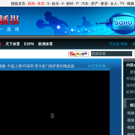
搜狐首页
-
新闻
-
体育
-
S
-
娱乐
-
V
-
财经
-
IT
-
汽车
-
房产
-
家居
-
女人
-
TV
-
视频
频
天下体育
ESPN
欧洲体育
节目表
帮助
内容
视频: 中超上海VS深圳 里卡多门前铲射闪电反超
今日节目单
搜狐
申花
深圳
松将
相
·
视频
·
视频
·
视频
·
视频