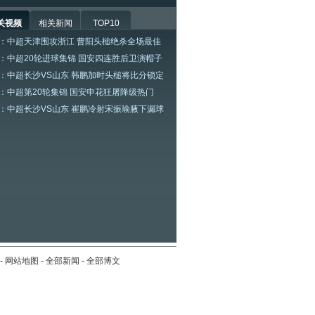
关视频
相关新闻
TOP10
：中超天津围攻浙江 曹阳头槌绝杀全场最佳
：中超20轮进球集锦 国安四连胜后卫演帽子
：中超长沙VS山东 韩鹏加时头槌将比分锁定
：中超第20轮集锦 国安申花狂屠降级热门
：中超长沙VS山东 崔鹏冷射宋振瑜腋下漏球
-
网站地图
-
全部新闻
-
全部博文