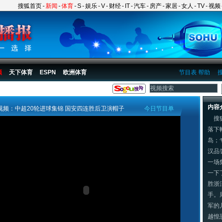
搜狐首页
-
新闻
-
体育
-
S
-
娱乐
-
V
-
财经
-
IT
-
汽车
-
房产
-
家居
-
女人
-
TV
-
视频
频
天下体育
ESPN
欧洲体育
节目表
帮助
内容
视频：中超20轮进球集锦 国安四连胜后卫演帽子
今日节目单
搜狐
落下
岛；
汉品
一场
一下
胜浙
手。
军的
越惶