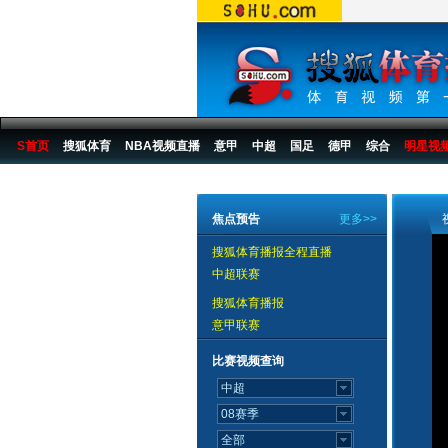
S首页
搜狐体育
NBA视频直播
意甲
中超
国足
德甲
综合
明星视
搜狐体育播报
>
足球
>
中国足球
>
中超
>
2007赛季
>
第20轮
焦点预告
更多>>
搜狐体育播报全程直播
中超联赛
搜狐体育播报
意甲联赛
比赛视频查询