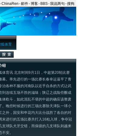
-
ChinaRen
-
邮件
-
博客
-
BBS
-
我说两句
-
搜狗
搜狐体育
介绍
体育讯 北京时间9月1日，中超第20轮比赛
帷幕。率先进行的一场比赛长春幸运逼平了青
专治各种不服的河南队以近乎自杀的方式让武
尝到连续五场不胜的滋味；陕辽之战险些酿成
集体欧斗，如此混乱不堪的中超的确应该整肃
了。晚些时候进行的三场比赛除天津队一球小
江之外，国安和申花均大比分战胜了各自的对
周末进行的五场比赛共打入16粒入球，争夺冠
几支球队犬牙交错，而保级的几支球队则越来
恐不安。