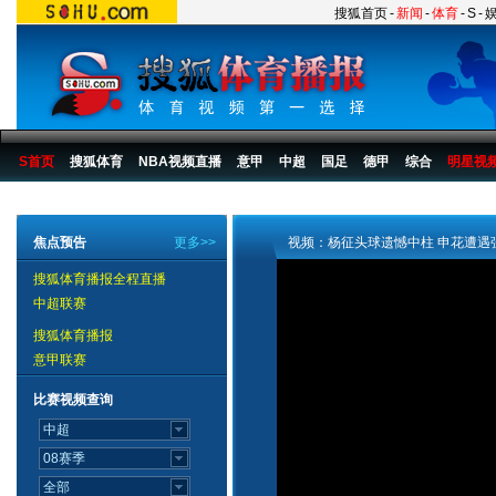
搜狐首页
-
新闻
-
体育
-
S
-
S首页
搜狐体育
NBA视频直播
意甲
中超
国足
德甲
综合
明星视
搜狐体育播报
>
足球
>
中国足球
>
中超
>
2007赛季
>
第23轮
焦点预告
更多>>
视频：杨征头球遗憾中柱 申花遭遇
搜狐体育播报全程直播
中超联赛
搜狐体育播报
意甲联赛
比赛视频查询