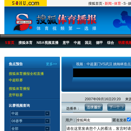
搜狐首页
-
新闻
-
体育
-
S
-
S首页
搜狐体育
NBA视频直播
意甲
中超
国足
德甲
综合
明星视
搜狐体育播报
>
足球
>
中国足球
>
中超
>
2007赛季
>
第23轮
焦点预告
更多>>
视频：中超厦门VS武汉 姚翰林造
搜狐体育播报全程直播
中超联赛
搜狐体育播报
意甲联赛
2007年09月16日20:2
比赛视频查询
选播单：
用户：
匿名发表