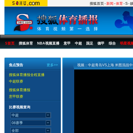
搜狐首页
-
新闻
-
体育
-
S
-
S首页
搜狐体育
NBA视频直播
意甲
中超
国足
德甲
综合
明星视
搜狐体育播报
>
足球
>
中国足球
>
中超
>
2007赛季
>
第25轮
焦点预告
更多>>
视频：中超青岛VS上海 米图混战
搜狐体育播报全程直播
中超联赛
搜狐体育播报
意甲联赛
比赛视频查询