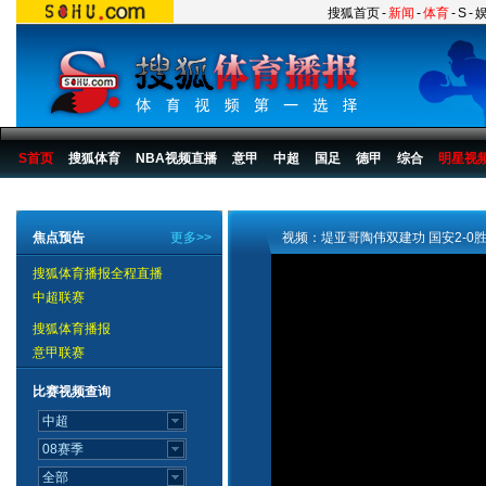
搜狐首页
-
新闻
-
体育
-
S
-
S首页
搜狐体育
NBA视频直播
意甲
中超
国足
德甲
综合
明星视
搜狐体育播报
>
足球
>
中国足球
>
中超
>
2007赛季
>
第25轮
焦点预告
更多>>
视频：堤亚哥陶伟双建功 国安2-0
搜狐体育播报全程直播
中超联赛
搜狐体育播报
意甲联赛
比赛视频查询