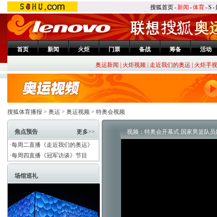
搜狐首页
-
新闻
-
体育
-
S
-
首页
新闻
火炬
门票
备战
筹备
活动
奥运新闻
|
火炬视频
|
走近我们的奥运
|
火炬手
搜狐体育播报
>
奥运
>
奥运视频
>
特奥会视频
焦点预告
更多
>>
视频：特奥会开幕式 国家男篮队员
·每周二直播《走近我们的奥运》
·每周四直播《冠军访谈》节目
场馆巡礼