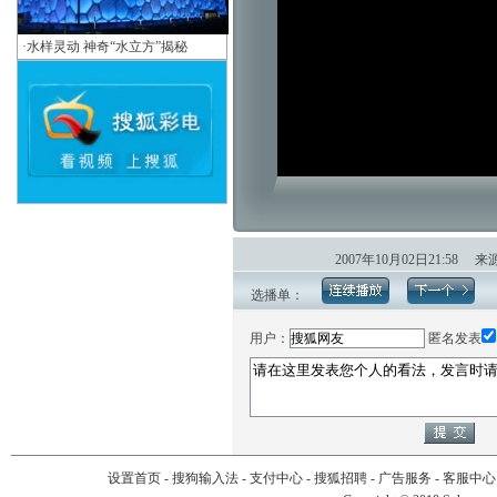
·
水样灵动 神奇“水立方”揭秘
2007年10月02日21:5
选播单：
用户：
匿名发表
设置首页
-
搜狗输入法
-
支付中心
-
搜狐招聘
-
广告服务
-
客服中心