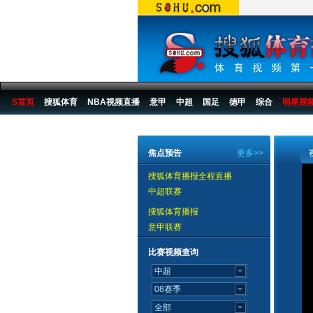
S首页
搜狐体育
NBA视频直播
意甲
中超
国足
德甲
综合
明星视
搜狐体育播报
>
足球
>
中国足球
>
中超
>
2007赛季
>
第26轮
焦点预告
更多>>
搜狐体育播报全程直播
中超联赛
搜狐体育播报
意甲联赛
比赛视频查询