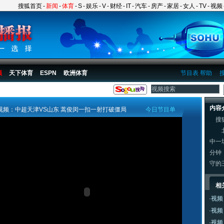
搜狐首页
-
新闻
-
体育
-
S
-
娱乐
-
V
-
财经
-
IT
-
汽车
-
房产
-
家居
-
女人
-
TV
-
视频
频
天下体育
ESPN
欧洲体育
节目表
帮助
内容
视频：中超天津VS山东 蒿俊闵一扣一射打破僵局
今日节目单
搜
北京
中一
分钟
守的
相
·
视频
·
视频
·
视频