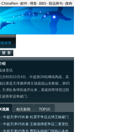
-
ChinaRen
-
邮件
-
博客
-
BBS
-
我说两句
-
搜狗
搜狐体育
介绍
狐体育讯
时间10月4日，中超第26轮继续再战，其
场比赛是天津康师傅主场迎战山东鲁能，第65
，天津队角球快速开出来，蒿俊闵带球晃过防
王超推射远角破门。
关视频
相关新闻
TOP10
：中超天津VS长春 杜震宇争议点球王栋破门
：中超天津VS长春 王栋假摔惹争议二黄变红
：中超天津VS青岛 曹阳头槌破门现核心本色