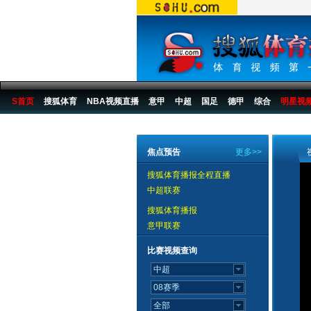
S首页
搜狐体育
NBA视频直播
意甲
中超
国足
德甲
综合
明星视
搜狐体育播报
>
综合
>
2007第六届城市运动会
>
城运会比赛
>
07城运羽毛球视频
焦点预告
更多>>
搜狐体育播报全程直播
中超联赛
搜狐体育播报
意甲联赛
比赛视频查询