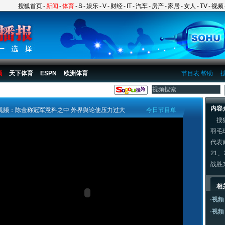
搜狐首页
-
新闻
-
体育
-
S
-
娱乐
-
V
-
财经
-
IT
-
汽车
-
房产
-
家居
-
女人
-
TV
-
视频
频
天下体育
ESPN
欧洲体育
节目表
帮助
内容
视频：陈金称冠军意料之中 外界舆论使压力过大
今日节目单
搜狐
羽毛
代表
21
战胜
相
·
视频
·
视频