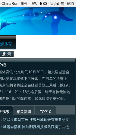
-
ChinaRen
-
邮件
-
博客
-
BBS
-
我说两句
-
搜狗
搜狐体育
介绍
体育讯 北京时间10月20日，第六届城运会
球比赛在武汉落下了帷幕。在男单的决赛上，
南京队的名将陈金在经过苦战三局后，以19：
、21：16、21：16先输后赢，终于有惊无险地
来自厦门队的龚伟杰，如愿摘得男单冠军。
关视频
相关新闻
TOP10
：访武汉市副市长 搜狐对城运会有重要意义
：城运会搭桥 陈陆明祝福搜狐武汉携手共进