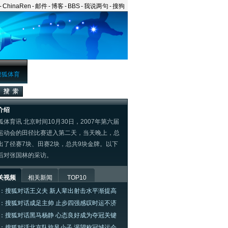
-
ChinaRen
-
邮件
-
博客
-
BBS
-
我说两句
-
搜狗
搜狐体育
介绍
体育讯 北京时间10月30日，2007年第六届
运动会的田径比赛进入第二天，当天晚上，总
出了径赛7块、田赛2块，总共9块金牌。以下
后对张国林的采访。
关视频
相关新闻
TOP10
：搜狐对话王义夫 新人辈出射击水平渐提高
：搜狐对话成足主帅 止步四强感叹时运不济
：搜狐对话黑马杨静 心态良好成为夺冠关键
：搜狐对话北京队旋风小子 渴望称冠城运会