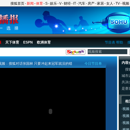
搜狐首页
-
新闻
-
体育
-
S
-
娱乐
-
V
-
财经
-
IT
-
汽车
-
房产
-
家居
-
女人
-
TV
-
视频
频
天下体育
ESPN
欧洲体育
节目表
帮助
内容
视频：搜狐对话张国林 只要冲起来冠军就没的错
今日节目单
搜狐
城市
共决
是赛
相
·
视频
·
视频
·
视频
·
视频