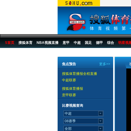
S首页
搜狐体育
NBA视频直播
意甲
中超
国足
德甲
综合
明星视
搜狐体育播报
>
综合
>
2007第六届城市运动会
>
城运会比赛
>
07城运田径视频
焦点预告
更多>>
搜狐体育播报全程直播
中超联赛
搜狐体育播报
意甲联赛
比赛视频查询