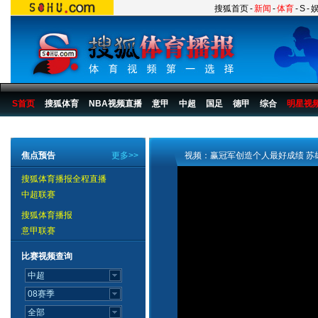
搜狐首页
-
新闻
-
体育
-
S
-
S首页
搜狐体育
NBA视频直播
意甲
中超
国足
德甲
综合
明星视
搜狐体育播报
>
综合
>
2007第六届城市运动会
>
城运会比赛
>
07城运田径视频
焦点预告
更多>>
视频：赢冠军创造个人最好成绩 苏
搜狐体育播报全程直播
中超联赛
搜狐体育播报
意甲联赛
比赛视频查询