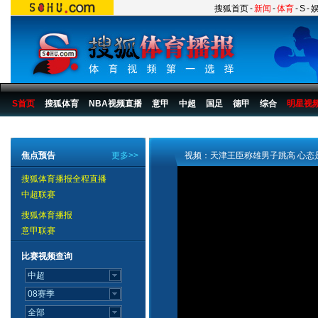
搜狐首页
-
新闻
-
体育
-
S
-
S首页
搜狐体育
NBA视频直播
意甲
中超
国足
德甲
综合
明星视
搜狐体育播报
>
综合
>
2007第六届城市运动会
>
城运会比赛
>
07城运田径视频
焦点预告
更多>>
视频：天津王臣称雄男子跳高 心态
搜狐体育播报全程直播
中超联赛
搜狐体育播报
意甲联赛
比赛视频查询