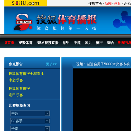
搜狐首页
-
新闻
-
体育
-
S
-
S首页
搜狐体育
NBA视频直播
意甲
中超
国足
德甲
综合
明星视
搜狐体育播报
>
综合
>
2007第六届城市运动会
>
城运会比赛
>
07城运田径视频
焦点预告
更多>>
视频：城运会男子5000米决赛 林
搜狐体育播报全程直播
中超联赛
搜狐体育播报
意甲联赛
比赛视频查询