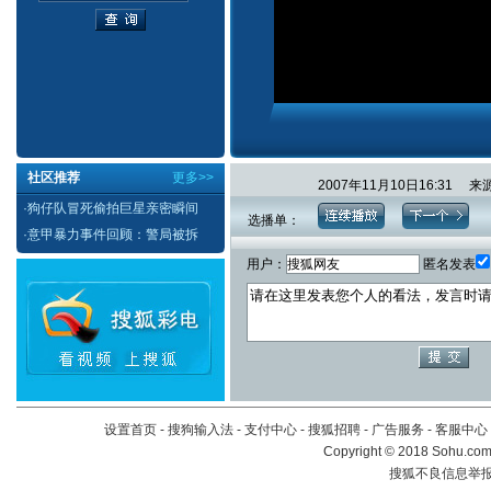
社区推荐
更多>>
2007年11月10日16:3
·
狗仔队冒死偷拍巨星亲密瞬间
选播单：
·
意甲暴力事件回顾：警局被拆
用户：
匿名发表
设置首页
-
搜狗输入法
-
支付中心
-
搜狐招聘
-
广告服务
-
客服中心
Copyright
©
2018 Sohu.com 
搜狐不良信息举