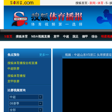
搜狐首页
-
新闻
-
体育
-
S
-
S首页
搜狐体育
NBA视频直播
意甲
中超
国足
德甲
综合
明星视
搜狐体育播报
>
足球
>
中国足球
>
中超
>
2007赛季
>
第29轮
焦点预告
更多>>
视频：中超山东VS浙江 头球摆渡
搜狐体育播报全程直播
中超联赛
搜狐体育播报
意甲联赛
比赛视频查询