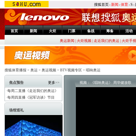
搜狐首页
-
新闻
-
体育
-
S
-
首页
新闻
火炬
门票
备战
筹备
活动
奥运新闻
|
火炬视频
|
走近我们的奥运
|
火炬手
搜狐体育播报
>
奥运
>
奥运视频
>
BTV视频专区
>
唱响奥运
焦点预告
更多
>>
视频：《唱响奥运》 周华健放歌
·每周二直播《走近我们的奥运》
·每周四直播《冠军访谈》节目
场馆巡礼