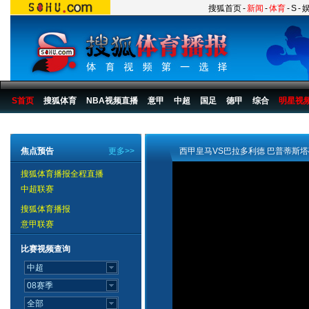
搜狐首页
-
新闻
-
体育
-
S
-
S首页
搜狐体育
NBA视频直播
意甲
中超
国足
德甲
综合
明星视
搜狐体育播报
>
足球
>
国际足球
>
西甲
>
07/08赛季
>
比赛
>
第23轮
焦点预告
更多>>
西甲皇马VS巴拉多利德 巴普蒂斯
搜狐体育播报全程直播
中超联赛
搜狐体育播报
意甲联赛
比赛视频查询