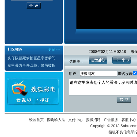
社区推荐
更多>>
2008年02月11日02:1
·
狗仔队冒死偷拍巨星亲密瞬间
选播单：
·
意甲暴力事件回顾：警局被拆
用户：
匿名发表
设置首页
-
搜狗输入法
-
支付中心
-
搜狐招聘
-
广告服务
-
客服中心
Copyright
©
2018 Sohu.com 
搜狐不良信息举