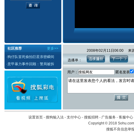
社区推荐
更多>>
2008年02月11日06:0
·
狗仔队冒死偷拍巨星亲密瞬间
选播单：
·
意甲暴力事件回顾：警局被拆
用户：
匿名发表
设置首页
-
搜狗输入法
-
支付中心
-
搜狐招聘
-
广告服务
-
客服中心
Copyright
©
2018 Sohu.com 
搜狐不良信息举