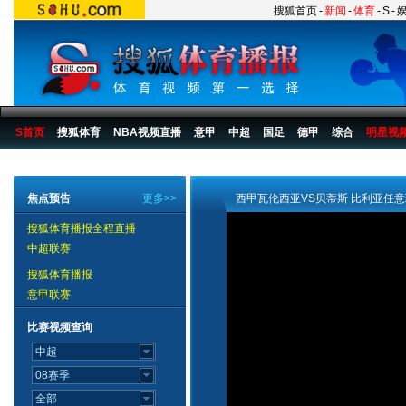
搜狐首页
-
新闻
-
体育
-
S
-
S首页
搜狐体育
NBA视频直播
意甲
中超
国足
德甲
综合
明星视
搜狐体育播报
>
足球
>
国际足球
>
西甲
>
07/08赛季
>
比赛
>
第23轮
焦点预告
更多>>
西甲瓦伦西亚VS贝蒂斯 比利亚任
搜狐体育播报全程直播
中超联赛
搜狐体育播报
意甲联赛
比赛视频查询