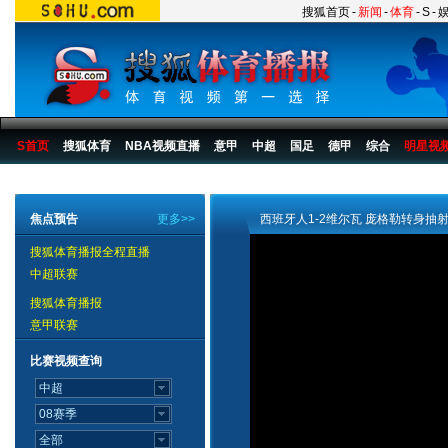
搜狐首页
-
新闻
-
体育
-
S
-
S首页
搜狐体育
NBA视频直播
意甲
中超
国足
德甲
综合
明星视
搜狐体育播报
>
足球
>
国际足球
>
西甲
>
07/08赛季
>
比赛
>
第23轮
焦点预告
更多>>
西班牙人1-2维尔瓦 庞格勒转身抽
搜狐体育播报全程直播
中超联赛
搜狐体育播报
意甲联赛
比赛视频查询