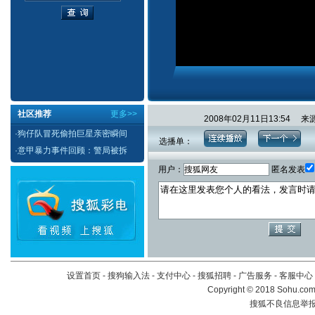
社区推荐
更多>>
2008年02月11日13:5
·
狗仔队冒死偷拍巨星亲密瞬间
选播单：
·
意甲暴力事件回顾：警局被拆
用户：
匿名发表
设置首页
-
搜狗输入法
-
支付中心
-
搜狐招聘
-
广告服务
-
客服中心
Copyright
©
2018 Sohu.com 
搜狐不良信息举