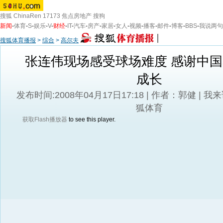
搜狐
ChinaRen
17173
焦点房地产
搜狗
新闻
-
体育
-
S
-
娱乐
-
V
-
财经
-
IT
-
汽车
-
房产
-
家居
-
女人
-
视频
-
播客
-
邮件
-
博客
-
BBS
-
我说两句
搜狐体育播报
>
综合
>
高尔夫
张连伟现场感受球场难度 感谢中
成长
发布时间:2008年04月17日17:18 | 作者：郭健 |
我来
狐体育
获取Flash播放器
to see this player.