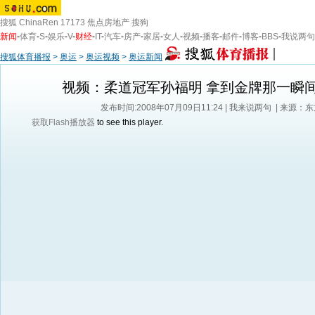
搜狐
ChinaRen
17173
焦点房地产
搜狗
新闻
-
体育
-
S
-
娱乐
-
V
-
财经
-
IT
-
汽车
-
房产
-
家居
-
女人
-
视频
-
播客
-
邮件
-
博客
-
BBS
-
我说两句
搜狐体育播报
>
奥运
>
奥运视频
>
奥运新闻
视频：柔道冠军孙福明 拿到金牌那一瞬
发布时间:2008年07月09日11:24 |
我来说两句
| 来源：
获取Flash播放器
to see this player.