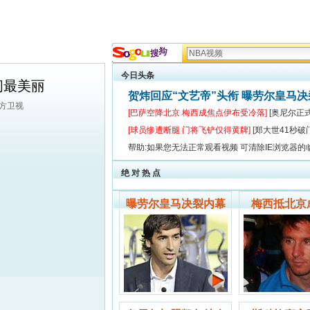
今日头条
间最美丽
贺炜回应“文艺帝”头衔 曝劳尔皇马
东方卫视
[巴萨空降北京 梅西成焦点伊布受冷落]
[奥尼尔正
[球员惨遭断腿 门将飞铲仅得黄牌]
[郑大世41秒破
帮助:如果您无法正常观看视频 可清除IE浏览器的
绝 对 热 点
曝劳尔皇马决裂内幕
梅西抵北京