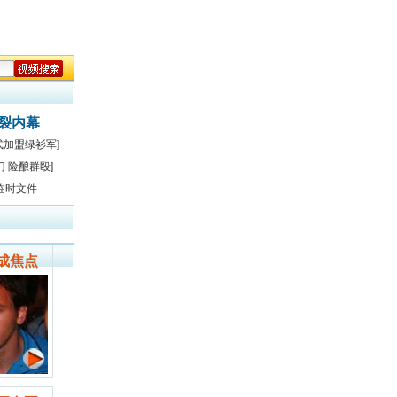
决裂内幕
式加盟绿衫军]
门 险酿群殴]
临时文件
成焦点