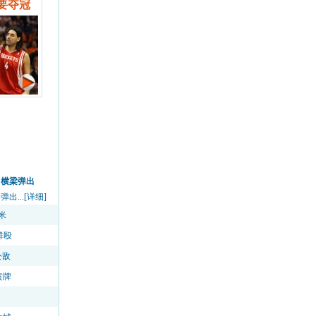
要夺冠
中横梁弹出
...[详细]
米
群殴
公敌
黄牌