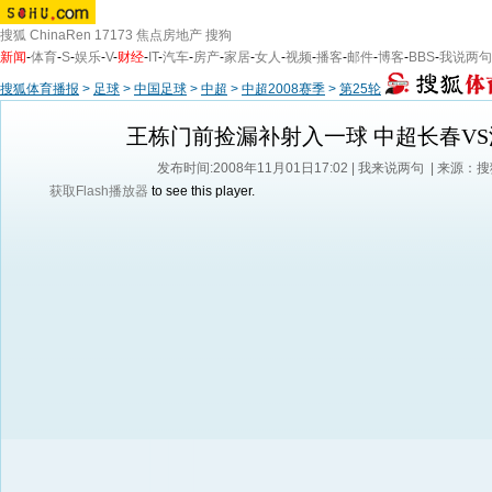
搜狐
ChinaRen
17173
焦点房地产
搜狗
新闻
-
体育
-
S
-
娱乐
-
V
-
财经
-
IT
-
汽车
-
房产
-
家居
-
女人
-
视频
-
播客
-
邮件
-
博客
-
BBS
-
我说两句
搜狐体育播报
>
足球
>
中国足球
>
中超
>
中超2008赛季
>
第25轮
王栋门前捡漏补射入一球 中超长春VS
发布时间:2008年11月01日17:02 |
我来说两句
| 来源：
获取Flash播放器
to see this player.