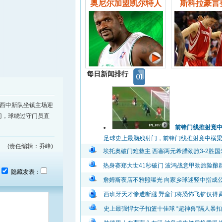
奥尼尔加盟凯尔特人
斯科拉豪言
每日新闻排行
陕西中新队坐镇主场迎
门，球绕过守门员直
前锋门线推射竟
足球史上最脑残射门，前锋门线推射竟中横梁弹出
(责任编辑：乔峰)
埃托奥破门难救主 西塞两元希腊劲旅3-2胜国
热身赛郑大世41秒破门 波鸿战意甲劲旅险酿
：
隐藏发表：
詹姆斯夜店不雅照曝光 向家乡球迷竖中指成
西班牙天才惨遭断腿 野蛮门将恐怖飞铲仅得
史上最强悍女子扣篮十佳球 “超神兽”隔人暴扣