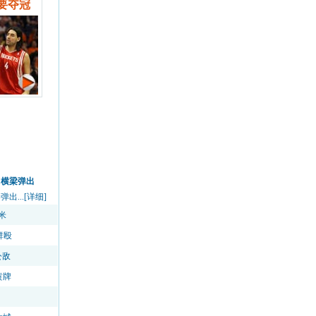
要夺冠
中横梁弹出
...[详细]
米
群殴
公敌
黄牌