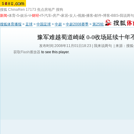
搜狐
ChinaRen
17173
焦点房地产
搜狗
新闻
-
体育
-
S
-
娱乐
-
V
-
财经
-
IT
-
汽车
-
房产
-
家居
-
女人
-
视频
-
播客
-
邮件
-
博客
-
BBS
-
我说两句
搜狐体育播报
>
足球
>
中国足球
>
中超
>
中超2008赛季
>
第25轮
豫军难越蜀道崎岖 0-0收场延续十年
发布时间:2008年11月01日18:23 |
我来说两句
| 来源：搜
获取Flash播放器
to see this player.