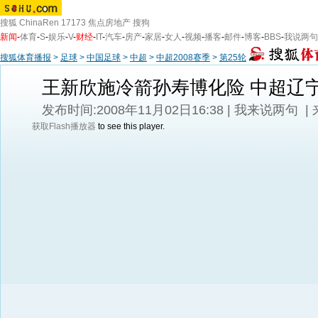
搜狐
ChinaRen
17173
焦点房地产
搜狗
新闻
-
体育
-
S
-
娱乐
-
V
-
财经
-
IT
-
汽车
-
房产
-
家居
-
女人
-
视频
-
播客
-
邮件
-
博客
-
BBS
-
我说两句
搜狐体育播报
>
足球
>
中国足球
>
中超
>
中超2008赛季
>
第25轮
王新欣施冷箭孙寿博化险 中超辽宁
发布时间:2008年11月02日16:38 |
我来说两句
|
获取Flash播放器
to see this player.