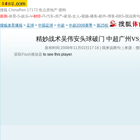
搜狐
ChinaRen
17173
焦点房地产
搜狗
新闻
-
体育
-
S
-
娱乐
-
V
-
财经
-
IT
-
汽车
-
房产
-
家居
-
女人
-
视频
-
播客
-
邮件
-
博客
-
BBS
-
我说两句
搜狐体育播报
>
足球
>
中国足球
>
中超
>
中超2008赛季
>
第25轮
精妙战术吴伟安头球破门 中超广州VS
发布时间:2008年11月02日17:16 |
我来说两句
| 来源：
获取Flash播放器
to see this player.