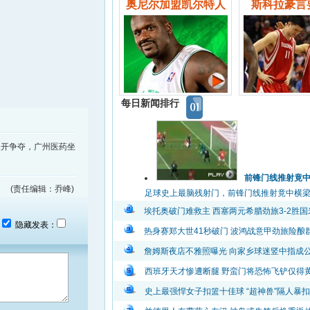
奥尼尔加盟凯尔特人
斯科拉豪言
每日新闻排行
续展开争夺，广州医药坐
前锋门线推射竟
(责任编辑：乔峰)
足球史上最脑残射门，前锋门线推射竟中横梁弹出
埃托奥破门难救主 西塞两元希腊劲旅3-2胜国
：
隐藏发表：
热身赛郑大世41秒破门 波鸿战意甲劲旅险酿
詹姆斯夜店不雅照曝光 向家乡球迷竖中指成
西班牙天才惨遭断腿 野蛮门将恐怖飞铲仅得
史上最强悍女子扣篮十佳球 “超神兽”隔人暴扣