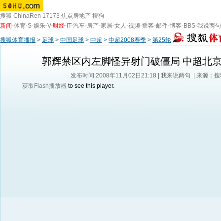
搜狐
ChinaRen
17173
焦点房地产
搜狗
新闻
-
体育
-
S
-
娱乐
-
V
-
财经
-
IT
-
汽车
-
房产
-
家居
-
女人
-
视频
-
播客
-
邮件
-
博客
-
BBS
-
我说两句
搜狐体育播报
>
足球
>
中国足球
>
中超
>
中超2008赛季
>
第25轮
郭辉禁区内左脚怪异射门破僵局 中超北京
发布时间:2008年11月02日21:18 |
我来说两句
| 来源：
获取Flash播放器
to see this player.