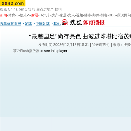
搜狐
ChinaRen
17173
焦点房地产
搜狗
新闻
-
体育
-
S
-
娱乐
-
V
-
财经
-
IT
-
汽车
-
房产
-
家居
-
女人
-
视频
-
播客
-
邮件
-
博客
-
BBS
-
我说两句
搜狐体育播报
>
足球
>
中国足球
>
其他
“最差国足”尚存亮色 曲波进球堪比宿茂
发布时间:2008年12月18日15:31 |
我来说两句
| 来源：搜
获取Flash播放器
to see this player.