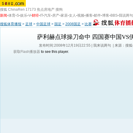
搜狐
ChinaRen
17173
焦点房地产
搜狗
新闻
-
体育
-
S
-
娱乐
-
V
-
财经
-
IT
-
汽车
-
房产
-
家居
-
女人
-
视频
-
播客
-
邮件
-
博客
-
BBS
-
我说两句
搜狐体育播报
>
足球
>
中国足球
>
国足
>
2008国足
>
比赛
萨利赫点球操刀命中 四国赛中国VS
发布时间:2008年12月19日22:55 |
我来说两句
| 来源：搜
获取Flash播放器
to see this player.