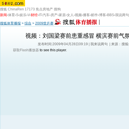
搜狐
ChinaRen
17173
焦点房地产
搜狗
新闻
-
体育
-
S
-
娱乐
-
V
-
财经
-
IT
-
汽车
-
房产
-
家居
-
女人
-
视频
-
播客
-
邮件
-
博客
-
BBS
-
我说两句
搜狐体育播报
>
综合
>
2009世乒赛
视频：刘国梁赛前患重感冒 横滨赛前气
发布时间:2009年04月28日09:19 |
我来说两句
| 来源：搜
获取Flash播放器
to see this player.