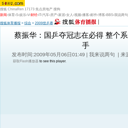
搜狐
ChinaRen
17173
焦点房地产
搜狗
新闻
-
体育
-
S
-
娱乐
-
V
-
财经
-
IT
-
汽车
-
房产
-
家居
-
女人
-
视频
-
播客
-
邮件
-
博客
-
BBS
-
我说两句
搜狐体育播报
>
综合
>
2009世乒赛
蔡振华：国乒夺冠志在必得 整个
手
发布时间:2009年05月06日01:49 |
我来说两句
| 
获取Flash播放器
to see this player.